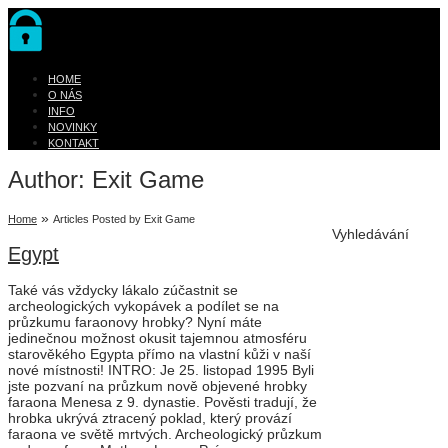
HOME
O NÁS
INFO
NOVINKY
KONTAKT
Author:
Exit Game
»
Home
Articles Posted by Exit Game
Vyhledávání
Egypt
Také vás vždycky lákalo zúčastnit se
archeologických vykopávek a podílet se na
průzkumu faraonovy hrobky? Nyní máte
jedinečnou možnost okusit tajemnou atmosféru
starověkého Egypta přímo na vlastní kůži v naší
nové místnosti! INTRO: Je 25. listopad 1995 Byli
jste pozvaní na průzkum nově objevené hrobky
faraona Menesa z 9. dynastie. Pověsti tradují, že
hrobka ukrývá ztracený poklad, který provází
faraona ve světě mrtvých. Archeologický průzkum