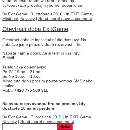
vede profesor Mathew Lorne. Práce na
vykopávkách probíhají výborně, podařilo se
By
Exit Game
|
9. listopadu 2016
|
In
EXIT Game
,
Místnost
,
Novinky
|
Read more
Leave a comment
Otevírací doba ExitGame
Otevírací doba je individuální dle domluvy. Na
pobočce jsme pouze v době rezervací – her.
Napište nám a domluvte si termín vaši hry :
E-Mail:
Telefonické objednávky:
Po-Pá 19.oo – 21.oo
So-Ne 16.oo – 18.oo
Mimo tuto dobu prosím pouze pomocí SMS nebo
mailem
Mobil:
+420 775 500 311
Na svou rezervovanou hru se prosím vždy
dostavte 10 minut předem
By
Exit Game
|
7. prosince 2015
|
In
EXIT Game
,
Novinky
|
Read more
Leave a comment