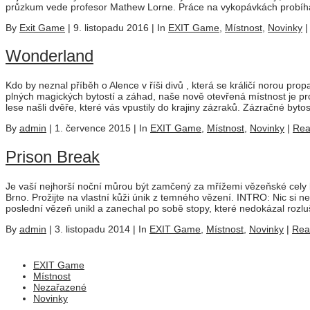
průzkum vede profesor Mathew Lorne. Práce na vykopávkách probíhaj
By
Exit Game
|
9. listopadu 2016
|
In
EXIT Game
,
Místnost
,
Novinky
Wonderland
Kdo by neznal příběh o Alence v říši divů , která se králičí norou pro
plných magických bytostí a záhad, naše nově otevřená místnost je pro
lese našli dvěře, které vás vpustily do krajiny zázraků. Zázračné bytost
By
admin
|
1. července 2015
|
In
EXIT Game
,
Místnost
,
Novinky
|
Rea
Prison Break
Je vaší nejhorší noční můrou být zamčený za mřížemi vězeňské cely b
Brno. Prožijte na vlastní kůži únik z temného vězení. INTRO: Nic si nep
poslední vězeň unikl a zanechal po sobě stopy, které nedokázal rozlušti
By
admin
|
3. listopadu 2014
|
In
EXIT Game
,
Místnost
,
Novinky
|
Rea
EXIT Game
Místnost
Nezařazené
Novinky