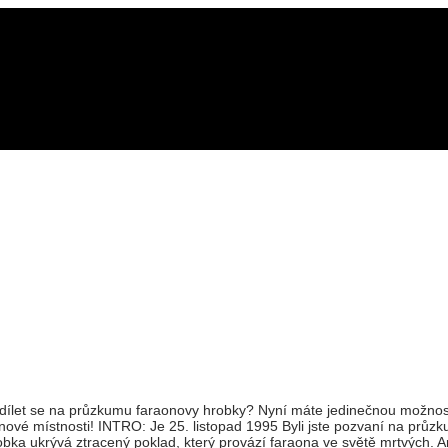
odílet se na průzkumu faraonovy hrobky? Nyní máte jedinečnou možnos
nové místnosti! INTRO: Je 25. listopad 1995 Byli jste pozvaní na průz
obka ukrývá ztracený poklad, který provází faraona ve světě mrtvých. A