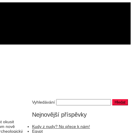
Vyhledávání
Nejnovější příspěvky
t okusit
kum nově
Kudy z nudy? No přece k nám!
rcheologický
Egypt