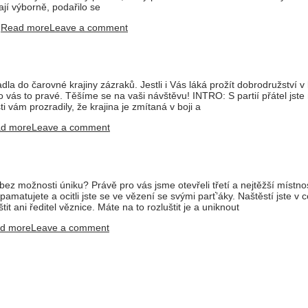
í výborně, podařilo se
|
Read more
Leave a comment
padla do čarovné krajiny zázraků. Jestli i Vás láká prožít dobrodružství
 vás to pravé. Těšíme se na vaši návštěvu! INTRO: S partií přátel jste
i vám prozradily, že krajina je zmítaná v boji a
d more
Leave a comment
ez možnosti úniku? Právě pro vás jsme otevřeli třetí a nejtěžší místn
amatujete a ocitli jste se ve vězení se svými parť’áky. Naštěstí jste v c
t ani ředitel věznice. Máte na to rozluštit je a uniknout
d more
Leave a comment