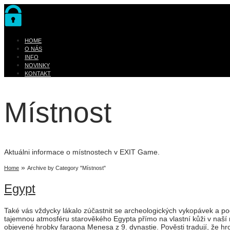
HOME
O NÁS
INFO
NOVINKY
KONTAKT
Místnost
Aktuálni informace o místnostech v EXIT Game.
»
Home
Archive by Category "Místnost"
Egypt
Také vás vždycky lákalo zúčastnit se archeologických vykopávek a p
tajemnou atmosféru starověkého Egypta přímo na vlastní kůži v naší 
objevené hrobky faraona Menesa z 9. dynastie. Pověsti tradují, že hr