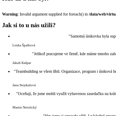
Warning
: Invalid argument supplied for foreach() in
/data/web/virt
Jak si to u nás užili?
"Samotná únikovka byla super.
Lenka Špalková
"Jelikož pracujeme ve firmě, kde máme mnoho zahra
Jakub Kašpar
"Teambuilding se všem líbil. Organizace, program i úniková hr
Jana Stejskalová
"Oceňuji, že jsme mohli využít vybavenou zasedačku na krátké
Martin Netolický
"Hry jsme si opravdu užili. I následný prog