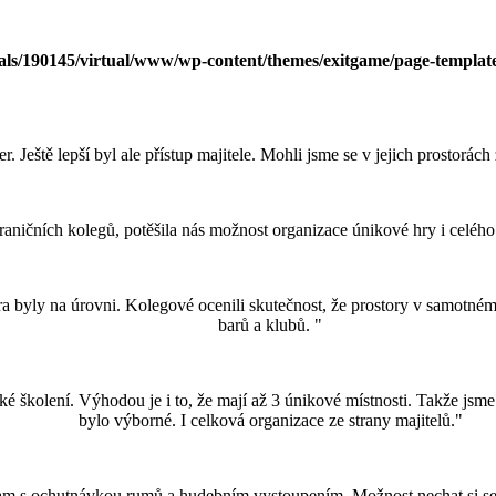
uals/190145/virtual/www/wp-content/themes/exitgame/page-templat
 Ještě lepší byl ale přístup majitele. Mohli jsme se v jejich prostorách
ničních kolegů, potěšila nás možnost organizace únikové hry i celého 
a byly na úrovni. Kolegové ocenili skutečnost, že prostory v samotném 
barů a klubů. "
 školení. Výhodou je i to, že mají až 3 únikové místnosti. Takže jsme
bylo výborné. I celková organizace ze strany majitelů."
ram s ochutnávkou rumů a hudebním vystoupením. Možnost nechat si sest