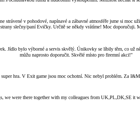
 strávené v pohodové, napínavé a zábavné atmosféře jsme si moc užili.
trany slečny/paní Evičky. Určitě se někdy vrátíme! Moc doporučuji. M
. Jídlo bylo výborné a servis skvělý. Únikovky se líbily těm, co už n
můžu naprosto doporučit. Skvělé místo pro firemní akci!"
 super hra. V Exit game jsou moc ochotní. Nic nebyl problém. Za I&M
s, we were there together with my colleagues from UK,PL,DK,SE it was r