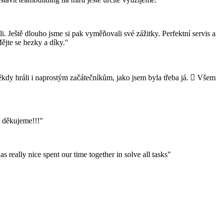
 Ještě dlouho jsme si pak vyměňovali své zážitky. Perfektní servis a
ějte se hezky a díky."
ěkdy hráli i naprostým začátečníkům, jako jsem byla třeba já.  Všem
 děkujeme!!!"
eally nice spent our time together in solve all tasks"