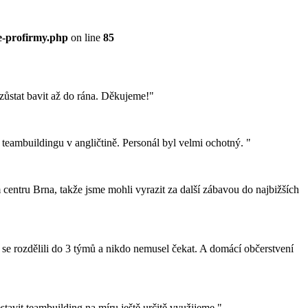
e-profirmy.php
on line
85
 zůstat bavit až do rána. Děkujeme!"
teambuildingu v angličtině. Personál byl velmi ochotný. "
centru Brna, takže jsme mohli vyrazit za další zábavou do najbižších
 se rozdělili do 3 týmů a nikdo nemusel čekat. A domácí občerstvení
avit teambuilding na míru ještě určitě využijeme."