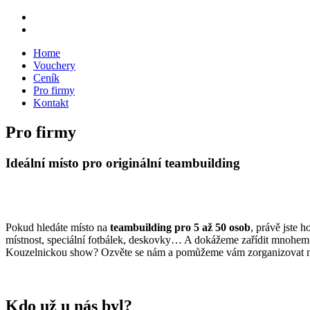
Home
Vouchery
Ceník
Pro firmy
Kontakt
Pro firmy
Ideální místo pro originální teambuilding
Pokud hledáte místo na
teambuilding pro 5 až 50 osob
, právě jste 
místnost, speciální fotbálek, deskovky… A dokážeme zařídit mnohem 
Kouzelnickou show? Ozvěte se nám a pomůžeme vám zorganizovat
Kdo už u nás byl?