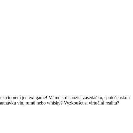
leka to není jen exitgame! Máme k dispozici zasedačku, společenskou
tnávku vín, rumů nebo whisky? Vyzkoušet si virtuální realitu?