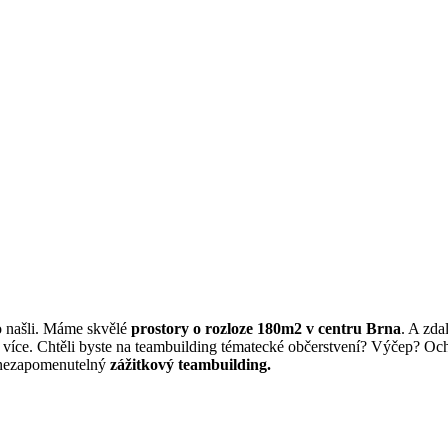
ho našli. Máme skvělé
prostory o rozloze 180m2 v centru Brna
. A zda
více. Chtěli byste na teambuilding tématecké občerstvení? Výčep? Ochu
 nezapomenutelný
zážitkový teambuilding.