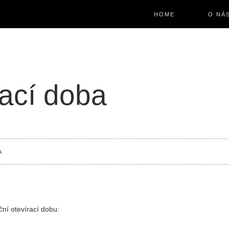
HOME
O NÁ
rací doba
A
ční otevírací dobu: