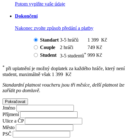
Potom vyplňte vaše údaje
Dokončení
Nakonec zvolte způsob předání a platby
Standart
3-5 hráčů
1 399 Kč
Couple
2 hráči
749 Kč
*
Student
999 Kč
3-5 studentů
*
při uplatnění je možný doplatek za každého hráče, který není
student, maximálně však 1 399 Kč
Standardní platnost voucheru jsou tři měsíce, delší platnost lze
zařídit po domluvě.
Pokračovat
Jméno
Příjmení
Ulice a ČP
Město
PSČ