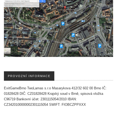
PROVOZNÍ INFORMACE
ExitGameBrno
TwoLamas s.r.o
Masarykova 412/32
602 00 Brno
IČ:
01828428
DIČ: CZ01828428
Krajský soud v Brně, spisová vložka
C96719
Bankovní účet: 2301115054/2010
IBAN:
CZ3420100000002301115054
SWIFT: FIOBCZPPXXX