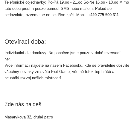
Telefonické objednávky:
Po-Pá 19.oo - 21.oo
So-Ne 16.oo - 18.oo
Mimo
tuto dobu prosím pouze pomocí SMS nebo mailem. Pokud se
nedovoláte, ozveme se co nejdříve zpět.
Mobil:
+420 775 500 311
Otevírací doba:
Individuální dle domluvy. Na pobočce jsme pouze v době rezervací -
her.
Více informací najdete na našem Facebooku, kde se pravidelně dozvíte
všechny novinky ze světa Exit Game, včetně fotek top hráčů a
neustálý rozvoj našich místností.
Zde nás najdeš
Masarykova 32, druhé patro