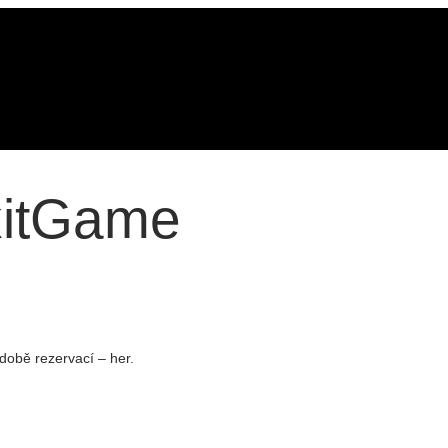
xitGame
době rezervací – her.