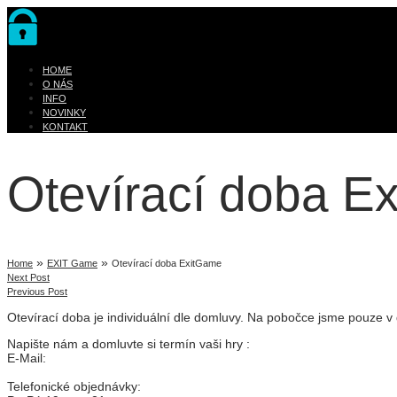
HOME
O NÁS
INFO
NOVINKY
KONTAKT
Otevírací doba E
»
»
Home
EXIT Game
Otevírací doba ExitGame
Next Post
Previous Post
Otevírací doba je individuální dle domluvy. Na pobočce jsme pouze v 
Napište nám a domluvte si termín vaši hry :
E-Mail:
Telefonické objednávky: