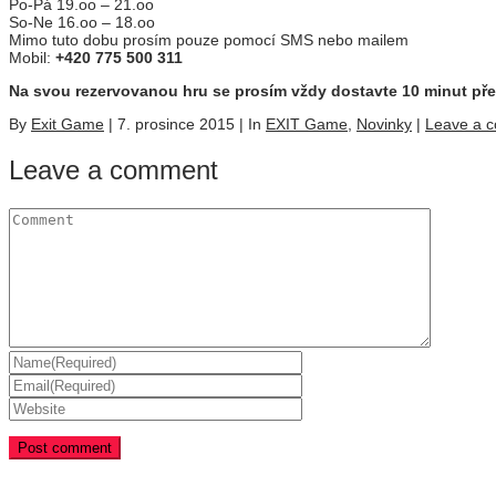
Po-Pá 19.oo – 21.oo
So-Ne 16.oo – 18.oo
Mimo tuto dobu prosím pouze pomocí SMS nebo mailem
Mobil:
+420 775 500 311
Na svou rezervovanou hru se prosím vždy dostavte 10 minut př
By
Exit Game
|
7. prosince 2015
|
In
EXIT Game
,
Novinky
|
Leave a 
Leave a comment