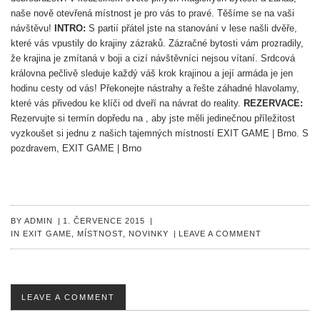
naše nově otevřená místnost je pro vás to pravé. Těšíme se na vaši
návštěvu!
INTRO:
S partií přátel jste na stanování v lese našli dvěře,
které vás vpustily do krajiny zázraků. Zázračné bytosti vám prozradily,
že krajina je zmítaná v boji a cizí návštěvníci nejsou vítaní.
Srdcová
královna pečlivě sleduje každý váš krok krajinou a její armáda je jen
hodinu cesty od vás! Překonejte nástrahy a řešte záhadné hlavolamy,
které vás přivedou ke klíči od dveří na návrat do reality.
REZERVACE:
Rezervujte si termín dopředu na , aby jste měli jedinečnou příležitost
vyzkoušet si jednu z našich tajemných místností EXIT GAME | Brno.
S
pozdravem,
EXIT GAME | Brno
BY
ADMIN
|
1. ČERVENCE 2015
|
IN
EXIT GAME
,
MÍSTNOST
,
NOVINKY
|
LEAVE A COMMENT
LEAVE A COMMENT