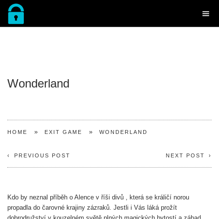
Wonderland
»
»
HOME
EXIT GAME
WONDERLAND
PREVIOUS POST
NEXT POST
Kdo by neznal příběh o Alence v říši divů , která se králičí norou
propadla do čarovné krajiny zázraků.
Jestli i Vás láká prožít
dobrodružství v kouzelném světě plných magických bytostí a záhad,